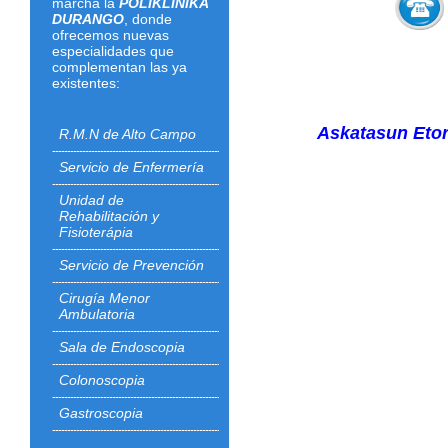
marcha la
POLIKLINIKA
DURANGO
, donde
ofrecemos nuevas
especialidades que
complementan las ya
existentes:
Askatasun Etor
R.M.N de Alto Campo
Servicio de Enfermería
Unidad de
Rehabilitación y
Fisioterápia
Servicio de Prevención
Cirugía Menor
Ambulatoria
Sala de Endoscopia
Colonoscopia
Gastroscopia