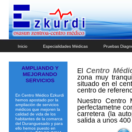
Inicio
Especialidades Médicas
Pruebas Diagnó
AMPLIANDO Y
Centro Médi
El
MEJORANDO
zona muy tranqui
SERVICIOS
situado en el cen
centro de referen
En Centro Médico Ezkurdi
Nuestro Centro 
hemos apostado por la
ampliación de servicios
perfectametne com
médicos que mejoren la
carretera (la aut
calidad de vida de los
habitantes de la comarca
salida a unos 400
del Duranguesado y para
ello hemos puesto en